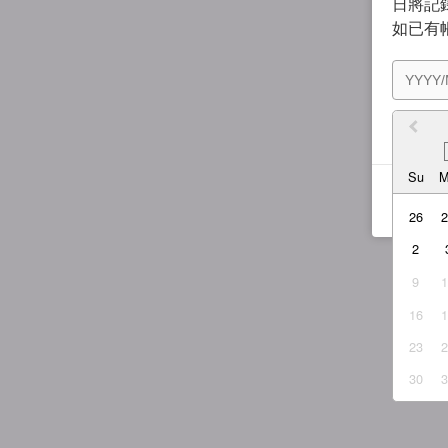
日將記錄
如已有
我同
Su
26
2
9
16
23
30