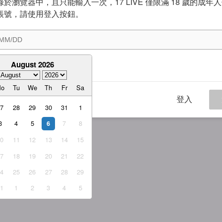
於瀏覽器中，且只能輸入一次，17 LIVE 僅限滿 18 歲的成年
帳號，請使用登入按鈕。
August 2026
意
服務條款
與
隱私權政策
Mo
Tu
We
Th
Fr
Sa
登入
27
28
29
30
31
1
3
4
5
7
8
6
10
11
12
13
14
15
17
18
19
20
21
22
24
25
26
27
28
29
31
1
2
3
4
5