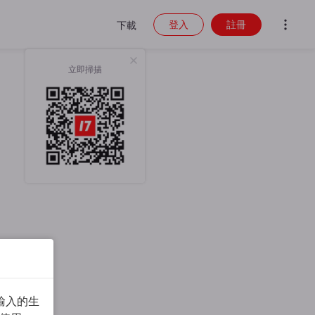
登入
註冊
下載
立即掃描
輸入的生