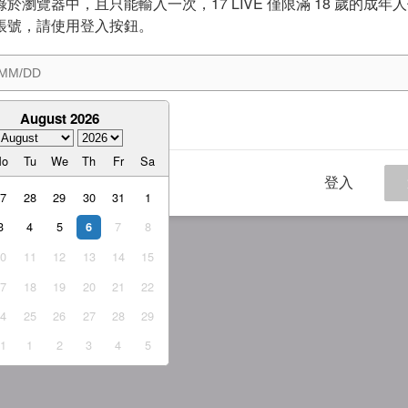
於瀏覽器中，且只能輸入一次，17 LIVE 僅限滿 18 歲的成年
帳號，請使用登入按鈕。
August 2026
意
服務條款
與
隱私權政策
Mo
Tu
We
Th
Fr
Sa
登入
27
28
29
30
31
1
3
4
5
7
8
6
10
11
12
13
14
15
17
18
19
20
21
22
24
25
26
27
28
29
31
1
2
3
4
5