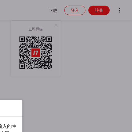
登入
註冊
下載
立即掃描
輸入的生