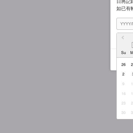
日將記錄
如已有
我同
Su
26
2
9
16
23
30