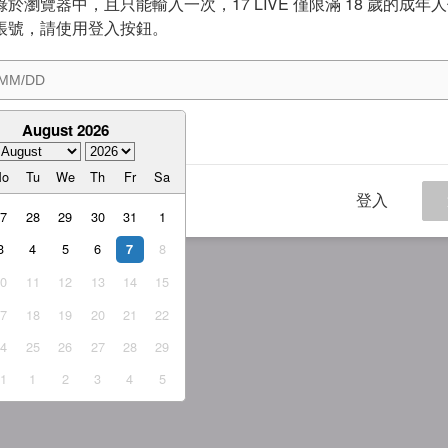
於瀏覽器中，且只能輸入一次，17 LIVE 僅限滿 18 歲的成年
帳號，請使用登入按鈕。
August 2026
意
服務條款
與
隱私權政策
Mo
Tu
We
Th
Fr
Sa
登入
27
28
29
30
31
1
3
4
5
6
8
7
10
11
12
13
14
15
17
18
19
20
21
22
24
25
26
27
28
29
31
1
2
3
4
5