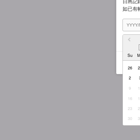
日將記錄
如已有
我同
Su
26
2
9
16
23
30