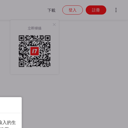
登入
註冊
下載
立即掃描
輸入的生