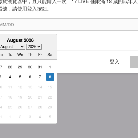
於瀏覽器中，且只能輸入一次，17 LIVE 僅限滿 18 歲的成年
帳號，請使用登入按鈕。
August 2026
意
服務條款
與
隱私權政策
Mo
Tu
We
Th
Fr
Sa
登入
27
28
29
30
31
1
3
4
5
6
7
8
10
11
12
13
14
15
17
18
19
20
21
22
24
25
26
27
28
29
31
1
2
3
4
5