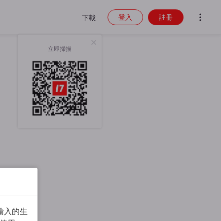
登入
註冊
下載
立即掃描
輸入的生