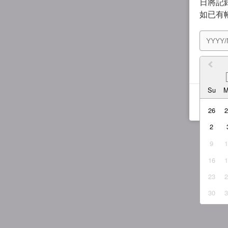
日將記錄
如已有
我同
Su
26
2
9
16
23
30