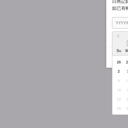
日將記錄
如已有
我同
Su
26
2
9
16
23
30