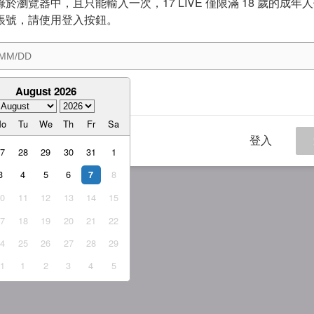
於瀏覽器中，且只能輸入一次，17 LIVE 僅限滿 18 歲的成年
帳號，請使用登入按鈕。
August 2026
意
服務條款
與
隱私權政策
Mo
Tu
We
Th
Fr
Sa
登入
27
28
29
30
31
1
3
4
5
6
8
7
10
11
12
13
14
15
17
18
19
20
21
22
24
25
26
27
28
29
31
1
2
3
4
5