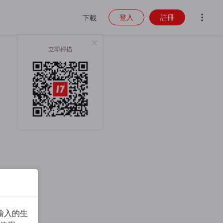
登入
註冊
下載
立即掃描
輸入的生