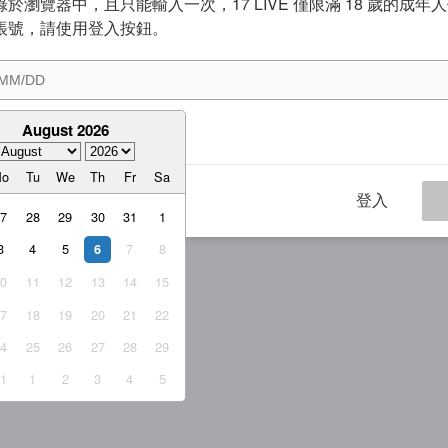
於瀏覽器中，且只能輸入一次，17 LIVE 僅限滿 18 歲的成年
帳號，請使用登入按鈕。
August 2026
意
服務條款
與
隱私權政策
Mo
Tu
We
Th
Fr
Sa
登入
27
28
29
30
31
1
3
4
5
7
8
6
10
11
12
13
14
15
17
18
19
20
21
22
24
25
26
27
28
29
31
1
2
3
4
5