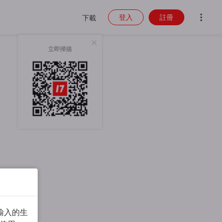
登入
註冊
下載
立即掃描
輸入的生