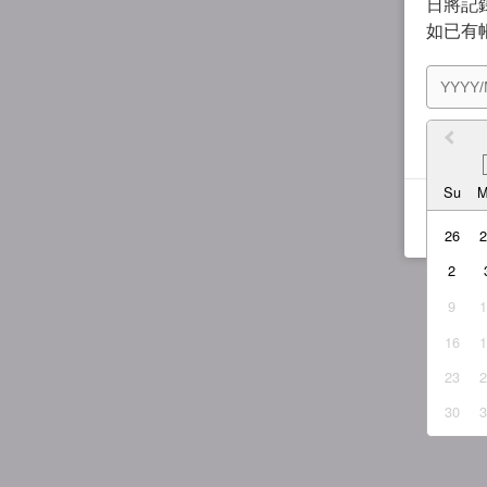
日將記錄
如已有
我同
Su
26
2
9
16
23
30