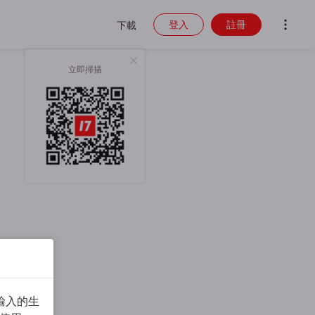
登入
註冊
下載
立即掃描
輸入的生