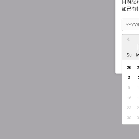
日將記錄
如已有
我同
Su
26
2
9
16
23
30