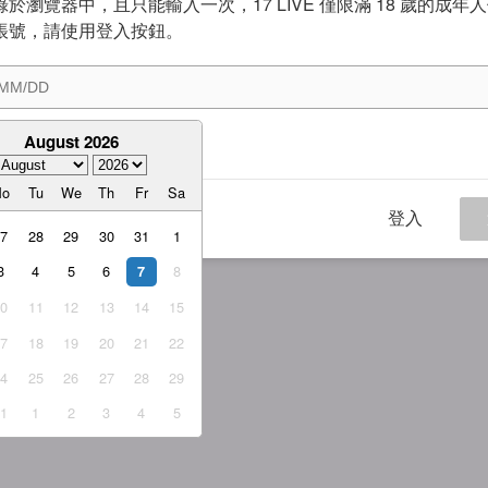
於瀏覽器中，且只能輸入一次，17 LIVE 僅限滿 18 歲的成年
帳號，請使用登入按鈕。
August 2026
意
服務條款
與
隱私權政策
Mo
Tu
We
Th
Fr
Sa
登入
27
28
29
30
31
1
3
4
5
6
8
7
10
11
12
13
14
15
17
18
19
20
21
22
24
25
26
27
28
29
31
1
2
3
4
5