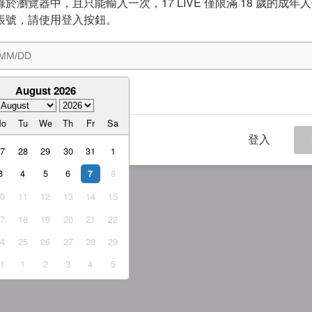
於瀏覽器中，且只能輸入一次，17 LIVE 僅限滿 18 歲的成年
帳號，請使用登入按鈕。
August 2026
意
服務條款
與
隱私權政策
Mo
Tu
We
Th
Fr
Sa
登入
27
28
29
30
31
1
3
4
5
6
8
7
10
11
12
13
14
15
17
18
19
20
21
22
24
25
26
27
28
29
31
1
2
3
4
5