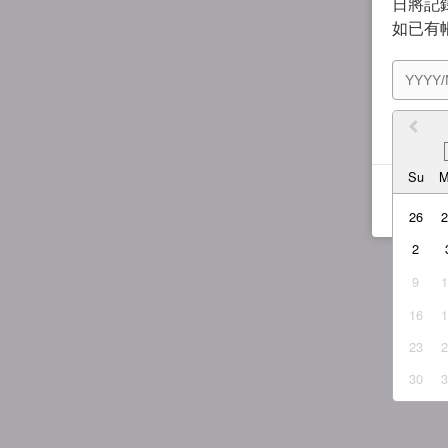
日將記錄
如已有
我同
Su
26
2
9
16
23
30