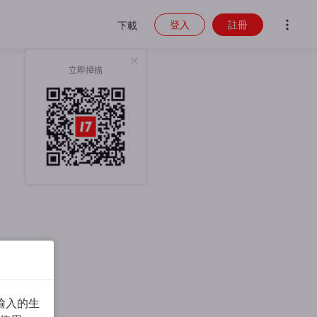
登入
註冊
下載
立即掃描
輸入的生