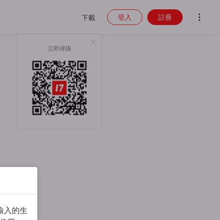
登入
註冊
下載
立即掃描
輸入的生