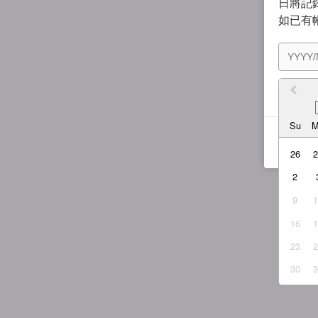
日將記錄
如已有
我同
Su
26
2
9
16
23
30