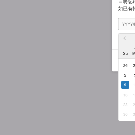
日將記錄
如已有
我同
Su
26
2
9
16
23
30