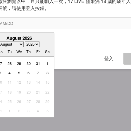
於瀏覽器中，且只能輸入一次，17 LIVE 僅限滿 18 歲的成年
帳號，請使用登入按鈕。
August 2026
意
服務條款
與
隱私權政策
Mo
Tu
We
Th
Fr
Sa
登入
27
28
29
30
31
1
3
4
5
6
7
8
10
11
12
13
14
15
17
18
19
20
21
22
24
25
26
27
28
29
31
1
2
3
4
5