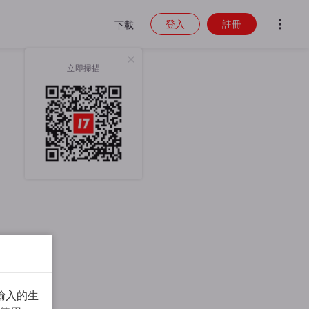
登入
註冊
下載
立即掃描
輸入的生