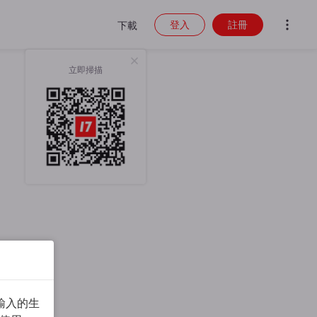
登入
註冊
下載
立即掃描
輸入的生