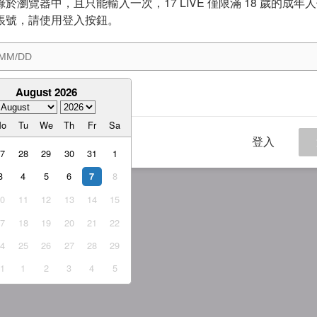
於瀏覽器中，且只能輸入一次，17 LIVE 僅限滿 18 歲的成年
帳號，請使用登入按鈕。
August 2026
意
服務條款
與
隱私權政策
Mo
Tu
We
Th
Fr
Sa
登入
27
28
29
30
31
1
3
4
5
6
8
7
10
11
12
13
14
15
17
18
19
20
21
22
24
25
26
27
28
29
31
1
2
3
4
5