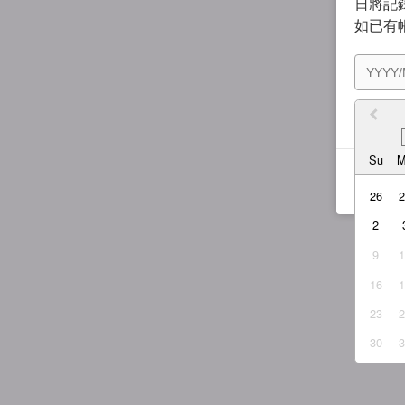
日將記錄
如已有
我同
Su
26
2
9
16
23
30