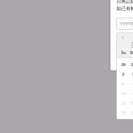
日將記錄
如已有
我同
Su
26
2
9
16
23
30