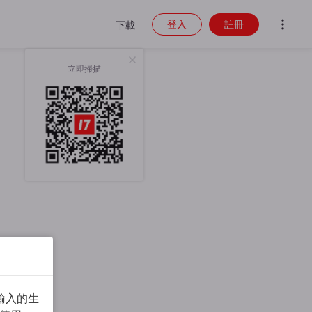
登入
註冊
下載
立即掃描
輸入的生