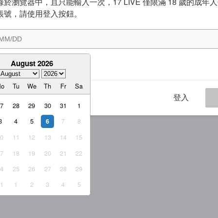
於瀏覽器中，且只能輸入一次，17 LIVE 僅限滿 18 歲的成年
帳號，請使用登入按鈕。
August 2026
意
服務條款
與
隱私權政策
Mo
Tu
We
Th
Fr
Sa
登入
27
28
29
30
31
1
3
4
5
7
8
6
10
11
12
13
14
15
17
18
19
20
21
22
24
25
26
27
28
29
31
1
2
3
4
5