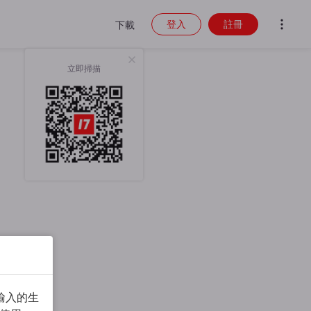
登入
註冊
下載
立即掃描
輸入的生