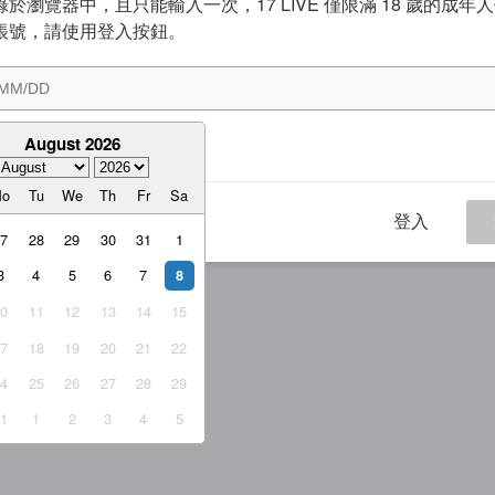
於瀏覽器中，且只能輸入一次，17 LIVE 僅限滿 18 歲的成年
帳號，請使用登入按鈕。
August 2026
意
服務條款
與
隱私權政策
Mo
Tu
We
Th
Fr
Sa
登入
27
28
29
30
31
1
3
4
5
6
7
8
10
11
12
13
14
15
17
18
19
20
21
22
24
25
26
27
28
29
31
1
2
3
4
5