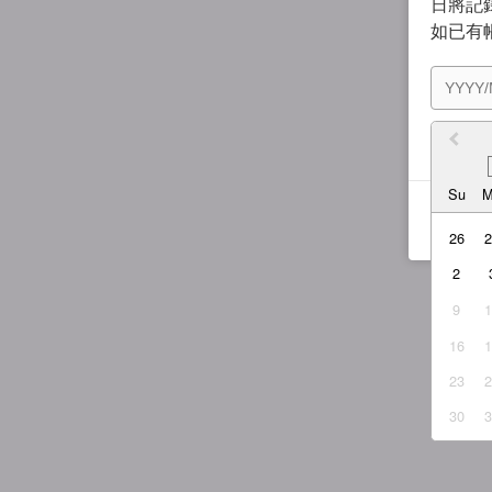
日將記錄
如已有
我同
Su
26
2
9
16
23
30