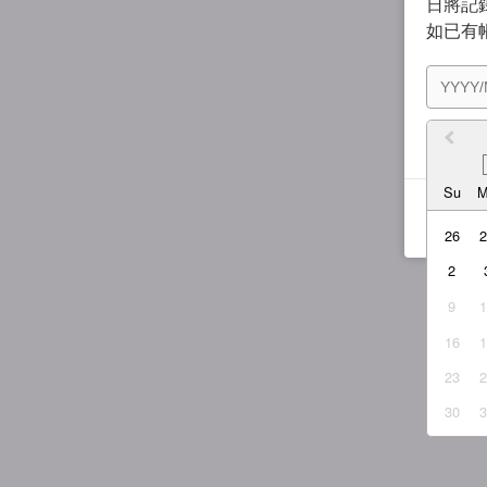
日將記錄
如已有
我同
Su
26
2
9
16
23
30