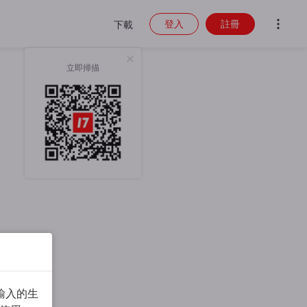
登入
註冊
下載
立即掃描
輸入的生