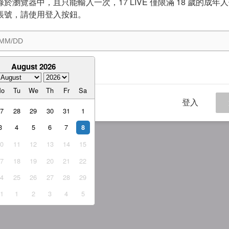
於瀏覽器中，且只能輸入一次，17 LIVE 僅限滿 18 歲的成年
帳號，請使用登入按鈕。
August 2026
意
服務條款
與
隱私權政策
Mo
Tu
We
Th
Fr
Sa
登入
27
28
29
30
31
1
3
4
5
6
7
8
10
11
12
13
14
15
17
18
19
20
21
22
24
25
26
27
28
29
31
1
2
3
4
5