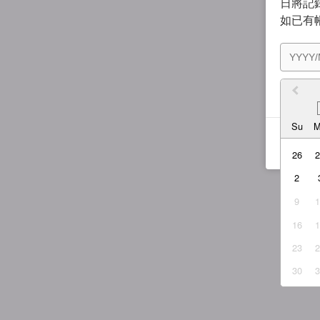
日將記錄
如已有
我同
Su
26
2
9
16
23
30