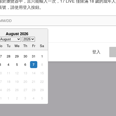
於瀏覽器中，且只能輸入一次，17 LIVE 僅限滿 18 歲的成年
帳號，請使用登入按鈕。
August 2026
意
服務條款
與
隱私權政策
Mo
Tu
We
Th
Fr
Sa
登入
27
28
29
30
31
1
3
4
5
6
8
7
10
11
12
13
14
15
17
18
19
20
21
22
24
25
26
27
28
29
31
1
2
3
4
5