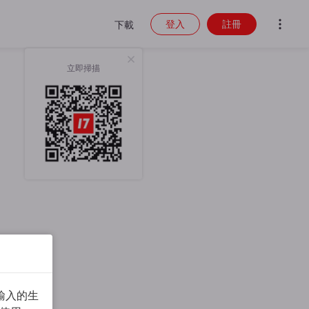
登入
註冊
下載
立即掃描
輸入的生