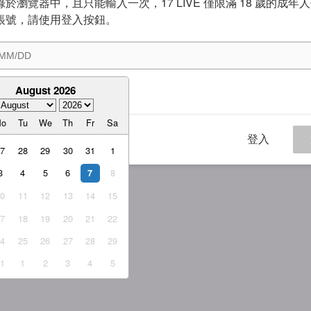
於瀏覽器中，且只能輸入一次，17 LIVE 僅限滿 18 歲的成年
帳號，請使用登入按鈕。
August 2026
意
服務條款
與
隱私權政策
Mo
Tu
We
Th
Fr
Sa
登入
27
28
29
30
31
1
3
4
5
6
8
7
10
11
12
13
14
15
17
18
19
20
21
22
24
25
26
27
28
29
31
1
2
3
4
5