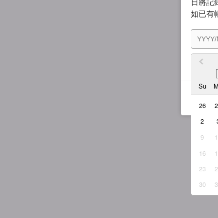
日將記錄
如已有
我同
Su
26
2
9
16
23
30