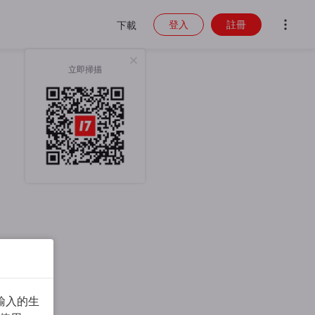
登入
註冊
下載
立即掃描
輸入的生