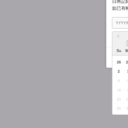
日將記錄
如已有
我同
Su
26
2
9
16
23
30