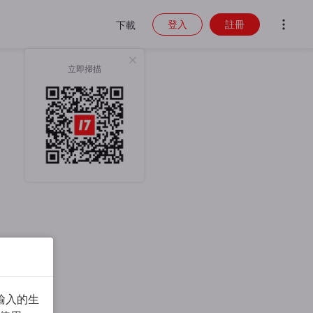
登入
註冊
下載
立即掃描
輸入的生