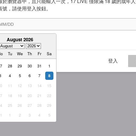
於瀏覽器中，且只能輸入一次，17 LIVE 僅限滿 18 歲的成年
帳號，請使用登入按鈕。
August 2026
意
服務條款
與
隱私權政策
Mo
Tu
We
Th
Fr
Sa
登入
27
28
29
30
31
1
3
4
5
6
7
8
10
11
12
13
14
15
17
18
19
20
21
22
24
25
26
27
28
29
31
1
2
3
4
5