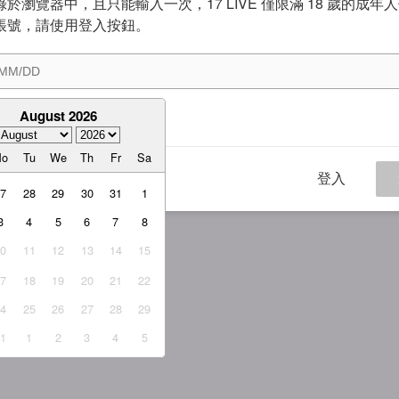
於瀏覽器中，且只能輸入一次，17 LIVE 僅限滿 18 歲的成年
帳號，請使用登入按鈕。
August 2026
意
服務條款
與
隱私權政策
Mo
Tu
We
Th
Fr
Sa
登入
27
28
29
30
31
1
3
4
5
6
7
8
10
11
12
13
14
15
17
18
19
20
21
22
24
25
26
27
28
29
31
1
2
3
4
5