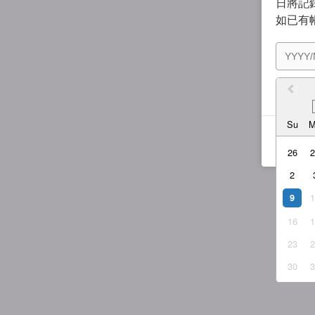
日將記錄
如已有
我同
Su
26
2
9
16
23
30