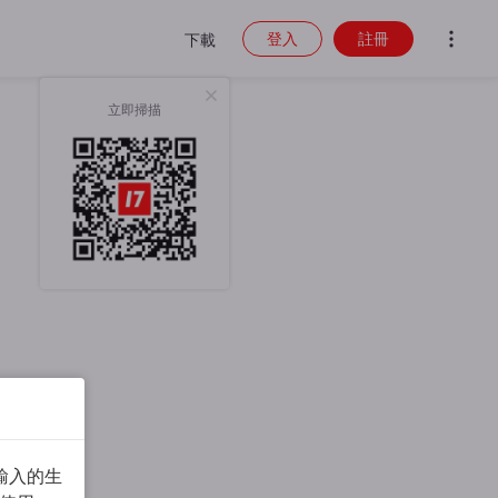
登入
註冊
下載
立即掃描
輸入的生