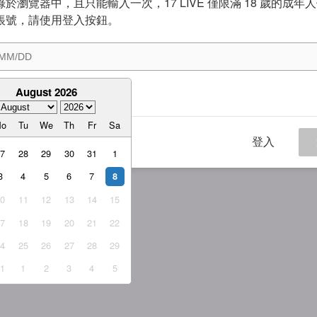
於瀏覽器中，且只能輸入一次，17 LIVE 僅限滿 18 歲的成年
帳號，請使用登入按鈕。
August 2026
意
服務條款
與
隱私權政策
Mo
Tu
We
Th
Fr
Sa
登入
27
28
29
30
31
1
3
4
5
6
7
8
10
11
12
13
14
15
17
18
19
20
21
22
24
25
26
27
28
29
31
1
2
3
4
5