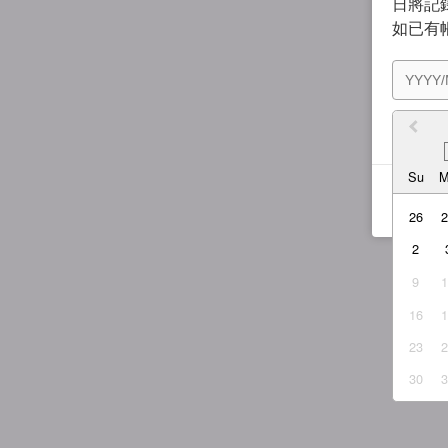
日將記錄
如已有
我同
Su
26
2
9
16
23
30