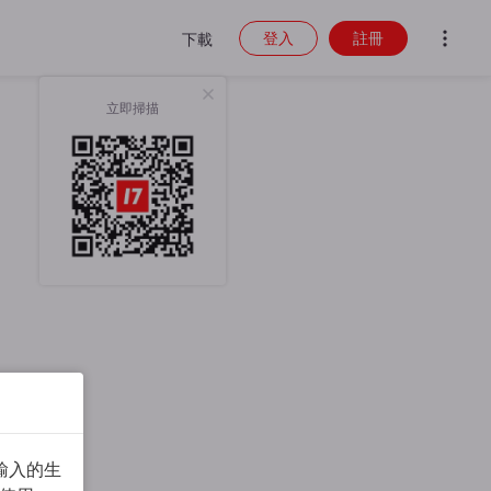
登入
註冊
下載
立即掃描
輸入的生