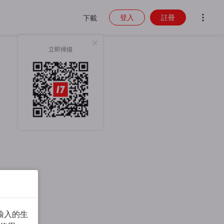
登入
註冊
下載
立即掃描
輸入的生