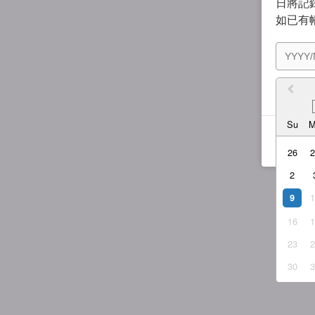
日將記錄
如已有
我同
Su
26
2
9
16
23
30