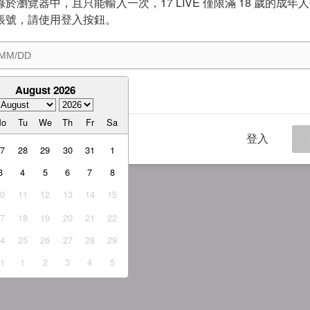
於瀏覽器中，且只能輸入一次，17 LIVE 僅限滿 18 歲的成年
帳號，請使用登入按鈕。
August 2026
意
服務條款
與
隱私權政策
Mo
Tu
We
Th
Fr
Sa
登入
27
28
29
30
31
1
3
4
5
6
7
8
10
11
12
13
14
15
17
18
19
20
21
22
24
25
26
27
28
29
31
1
2
3
4
5