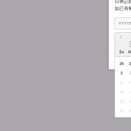
日將記錄
如已有
我同
Su
26
2
9
16
23
30