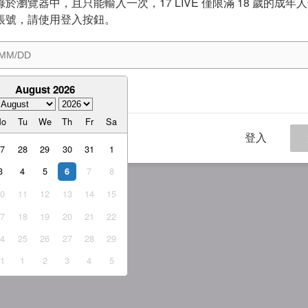
於瀏覽器中，且只能輸入一次，17 LIVE 僅限滿 18 歲的成年
帳號，請使用登入按鈕。
August 2026
意
服務條款
與
隱私權政策
Mo
Tu
We
Th
Fr
Sa
登入
27
28
29
30
31
1
3
4
5
7
8
6
10
11
12
13
14
15
17
18
19
20
21
22
24
25
26
27
28
29
31
1
2
3
4
5