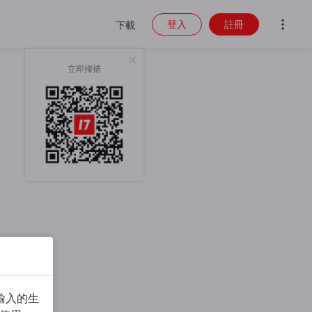
登入
註冊
下載
立即掃描
輸入的生