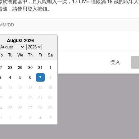
於瀏覽器中，且只能輸入一次，17 LIVE 僅限滿 18 歲的成年
帳號，請使用登入按鈕。
August 2026
意
服務條款
與
隱私權政策
Mo
Tu
We
Th
Fr
Sa
登入
27
28
29
30
31
1
3
4
5
6
8
7
10
11
12
13
14
15
17
18
19
20
21
22
24
25
26
27
28
29
31
1
2
3
4
5