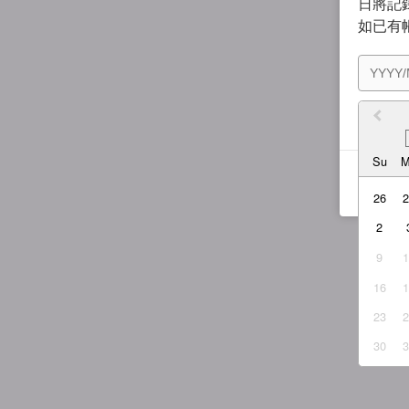
日將記錄
如已有
我同
Su
26
2
9
16
23
30