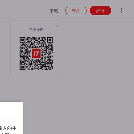
登入
註冊
下載
立即掃描
輸入的生