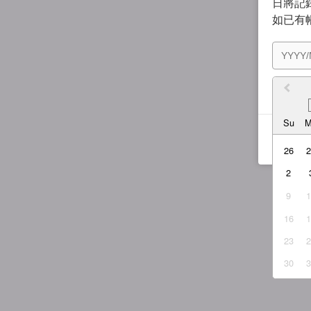
日將記錄
如已有
我同
Su
26
2
9
16
23
30