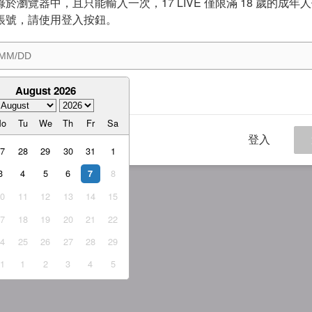
於瀏覽器中，且只能輸入一次，17 LIVE 僅限滿 18 歲的成年
帳號，請使用登入按鈕。
August 2026
意
服務條款
與
隱私權政策
Mo
Tu
We
Th
Fr
Sa
登入
27
28
29
30
31
1
3
4
5
6
8
7
10
11
12
13
14
15
17
18
19
20
21
22
24
25
26
27
28
29
31
1
2
3
4
5