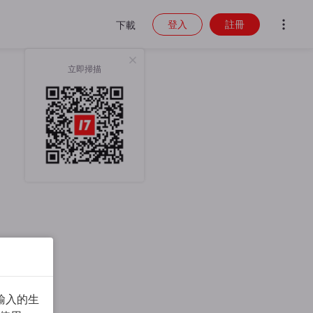
登入
註冊
下載
立即掃描
輸入的生