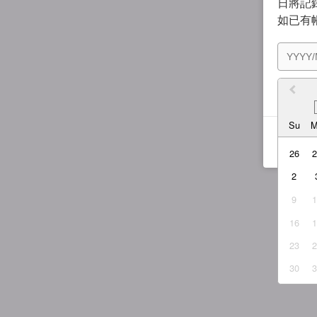
日將記錄
如已有
我同
Su
26
2
9
16
23
30