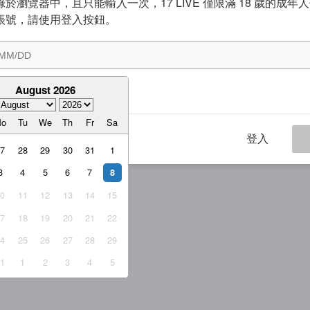
於瀏覽器中，且只能輸入一次，17 LIVE 僅限滿 18 歲的成年
帳號，請使用登入按鈕。
August 2026
意
服務條款
與
隱私權政策
Mo
Tu
We
Th
Fr
Sa
登入
27
28
29
30
31
1
3
4
5
6
7
8
10
11
12
13
14
15
17
18
19
20
21
22
24
25
26
27
28
29
31
1
2
3
4
5