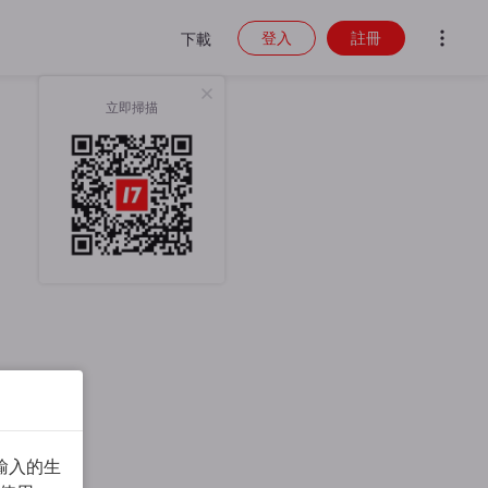
登入
註冊
下載
立即掃描
輸入的生