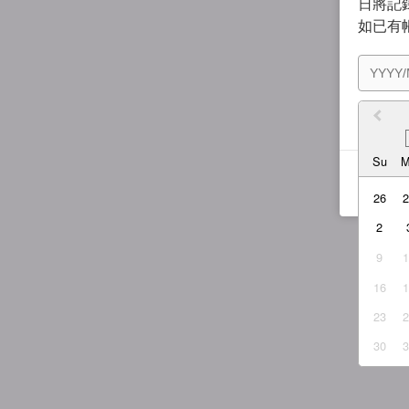
日將記錄
如已有
我同
Su
26
2
9
16
23
30