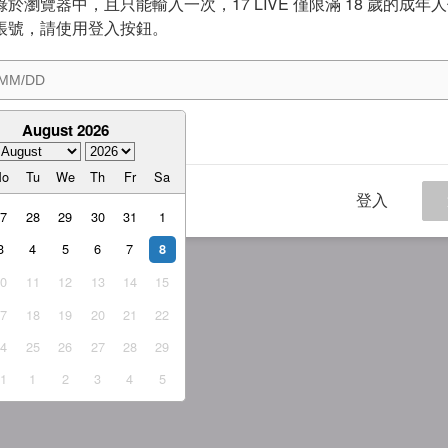
於瀏覽器中，且只能輸入一次，17 LIVE 僅限滿 18 歲的成年
帳號，請使用登入按鈕。
August 2026
意
服務條款
與
隱私權政策
Mo
Tu
We
Th
Fr
Sa
登入
27
28
29
30
31
1
3
4
5
6
7
8
10
11
12
13
14
15
17
18
19
20
21
22
24
25
26
27
28
29
31
1
2
3
4
5