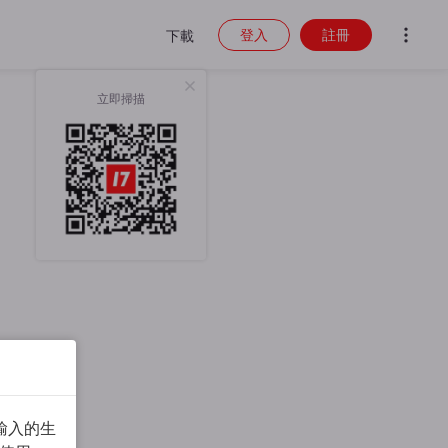
登入
註冊
下載
立即掃描
輸入的生