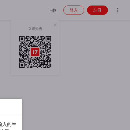
登入
註冊
下載
立即掃描
輸入的生