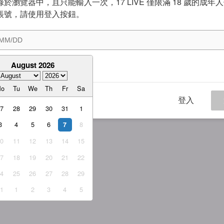
於瀏覽器中，且只能輸入一次，17 LIVE 僅限滿 18 歲的成年
帳號，請使用登入按鈕。
August 2026
意
服務條款
與
隱私權政策
Mo
Tu
We
Th
Fr
Sa
登入
27
28
29
30
31
1
3
4
5
6
8
7
10
11
12
13
14
15
17
18
19
20
21
22
24
25
26
27
28
29
31
1
2
3
4
5