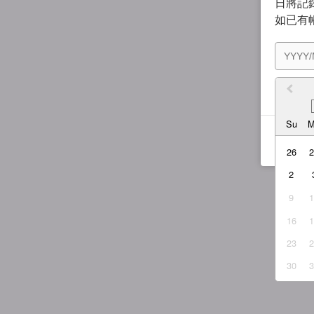
日將記錄
如已有
我同
Su
26
2
9
16
23
30