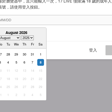
於瀏覽器中，且只能輸入一次，17 LIVE 僅限滿 18 歲的成年
帳號，請使用登入按鈕。
August 2026
意
服務條款
與
隱私權政策
Mo
Tu
We
Th
Fr
Sa
登入
27
28
29
30
31
1
3
4
5
6
7
8
10
11
12
13
14
15
17
18
19
20
21
22
24
25
26
27
28
29
31
1
2
3
4
5