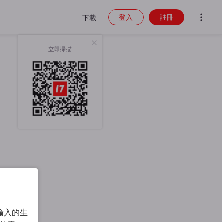
登入
註冊
下載
立即掃描
輸入的生