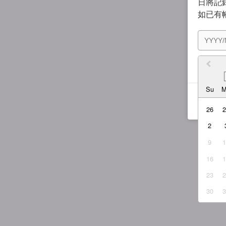
日將記錄
如已有
我同
Su
26
2
9
16
23
30