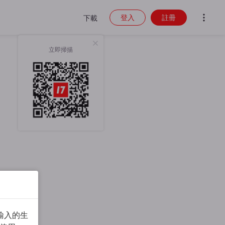
登入
註冊
下載
立即掃描
輸入的生