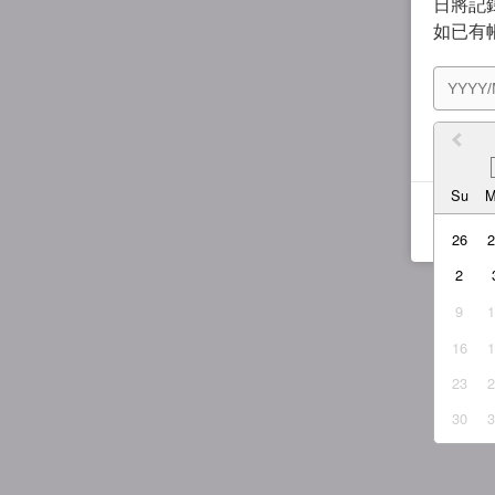
日將記錄
如已有
我同
Su
26
2
9
16
23
30