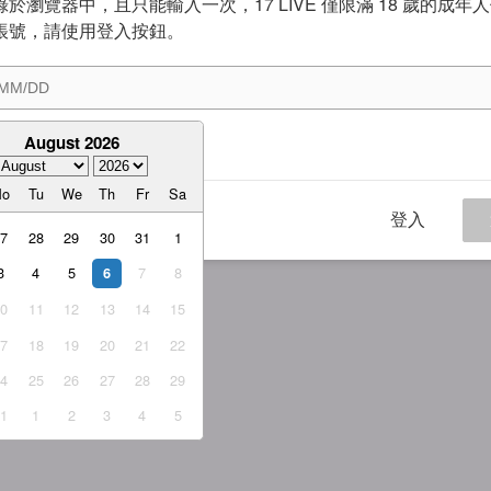
於瀏覽器中，且只能輸入一次，17 LIVE 僅限滿 18 歲的成年
帳號，請使用登入按鈕。
August 2026
意
服務條款
與
隱私權政策
Mo
Tu
We
Th
Fr
Sa
登入
27
28
29
30
31
1
3
4
5
7
8
6
10
11
12
13
14
15
17
18
19
20
21
22
24
25
26
27
28
29
31
1
2
3
4
5