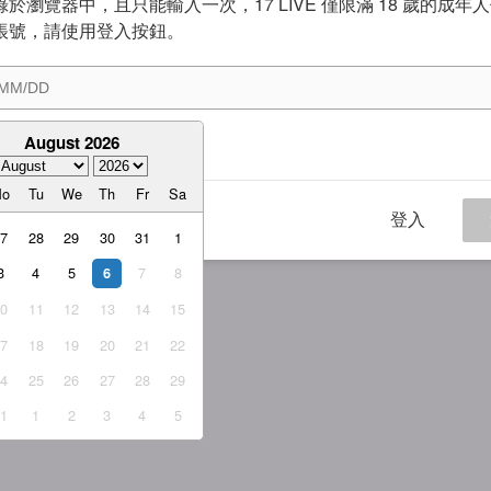
於瀏覽器中，且只能輸入一次，17 LIVE 僅限滿 18 歲的成年
帳號，請使用登入按鈕。
August 2026
意
服務條款
與
隱私權政策
Mo
Tu
We
Th
Fr
Sa
登入
27
28
29
30
31
1
3
4
5
7
8
6
10
11
12
13
14
15
17
18
19
20
21
22
24
25
26
27
28
29
31
1
2
3
4
5