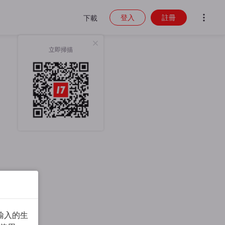
登入
註冊
下載
立即掃描
輸入的生