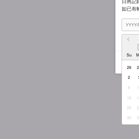
日將記錄
如已有
我同
Su
26
2
9
16
23
30