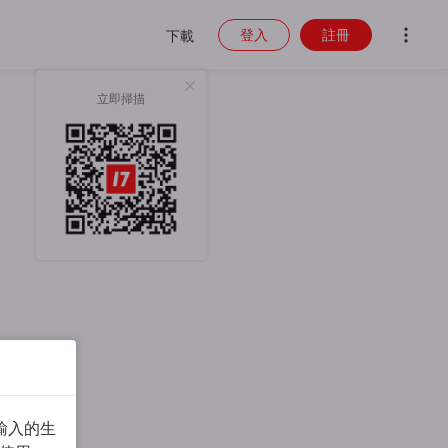
登入
註冊
下載
立即掃描
輸入的生