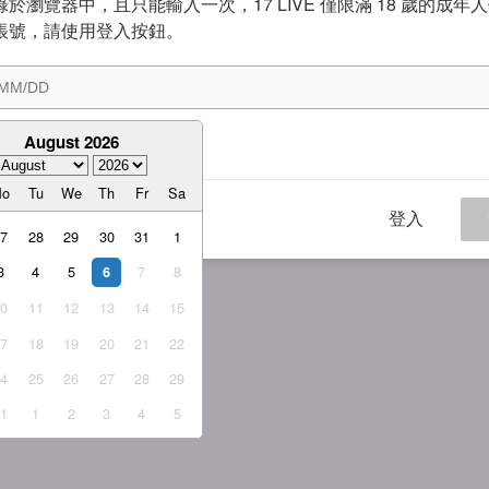
於瀏覽器中，且只能輸入一次，17 LIVE 僅限滿 18 歲的成年
帳號，請使用登入按鈕。
August 2026
意
服務條款
與
隱私權政策
Mo
Tu
We
Th
Fr
Sa
登入
27
28
29
30
31
1
3
4
5
7
8
6
10
11
12
13
14
15
17
18
19
20
21
22
24
25
26
27
28
29
31
1
2
3
4
5