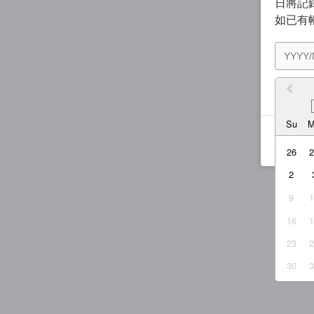
日將記錄
如已有
我同
Su
26
2
9
16
23
30