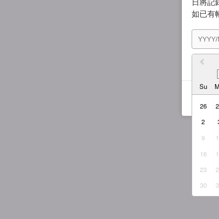
日將記錄
如已有
我同
Su
26
2
9
16
23
30