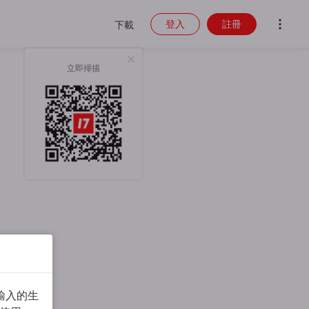
登入
註冊
下載
立即掃描
輸入的生