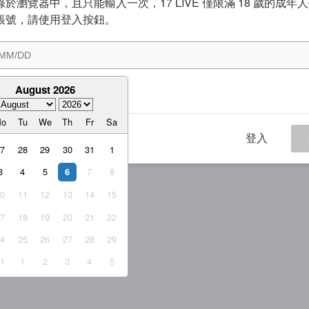
於瀏覽器中，且只能輸入一次，17 LIVE 僅限滿 18 歲的成年
帳號，請使用登入按鈕。
August 2026
意
服務條款
與
隱私權政策
Mo
Tu
We
Th
Fr
Sa
登入
27
28
29
30
31
1
3
4
5
7
8
6
10
11
12
13
14
15
17
18
19
20
21
22
24
25
26
27
28
29
31
1
2
3
4
5