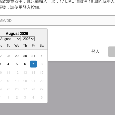
於瀏覽器中，且只能輸入一次，17 LIVE 僅限滿 18 歲的成年
帳號，請使用登入按鈕。
August 2026
意
服務條款
與
隱私權政策
Mo
Tu
We
Th
Fr
Sa
登入
27
28
29
30
31
1
3
4
5
6
8
7
10
11
12
13
14
15
17
18
19
20
21
22
24
25
26
27
28
29
31
1
2
3
4
5