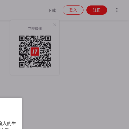
登入
註冊
下載
立即掃描
輸入的生