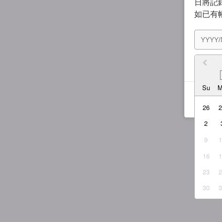
日將記錄
如已有
我同
Su
26
2
9
16
23
30