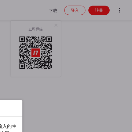
登入
註冊
下載
立即掃描
輸入的生