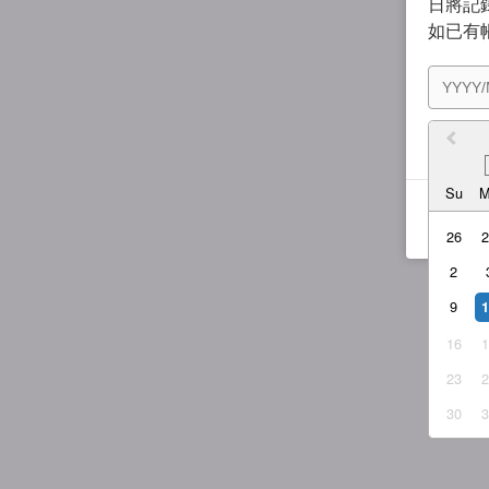
日將記錄
如已有
我同
Su
26
2
9
16
23
30