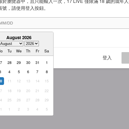
於瀏覽器中，且只能輸入一次，17 LIVE 僅限滿 18 歲的成年
帳號，請使用登入按鈕。
August 2026
意
服務條款
與
隱私權政策
Mo
Tu
We
Th
Fr
Sa
登入
27
28
29
30
31
1
3
4
5
6
7
8
11
12
13
14
15
10
17
18
19
20
21
22
24
25
26
27
28
29
31
1
2
3
4
5