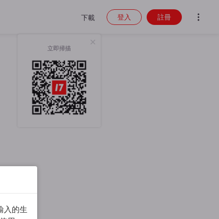
登入
註冊
下載
立即掃描
輸入的生