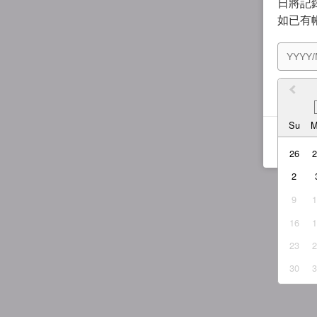
日將記錄
如已有
我同
Su
26
2
9
16
23
30