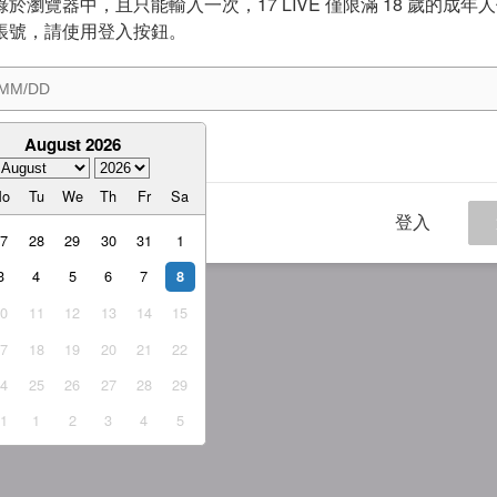
於瀏覽器中，且只能輸入一次，17 LIVE 僅限滿 18 歲的成年
帳號，請使用登入按鈕。
August 2026
意
服務條款
與
隱私權政策
Mo
Tu
We
Th
Fr
Sa
登入
27
28
29
30
31
1
3
4
5
6
7
8
10
11
12
13
14
15
17
18
19
20
21
22
24
25
26
27
28
29
31
1
2
3
4
5