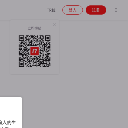
登入
註冊
下載
立即掃描
輸入的生