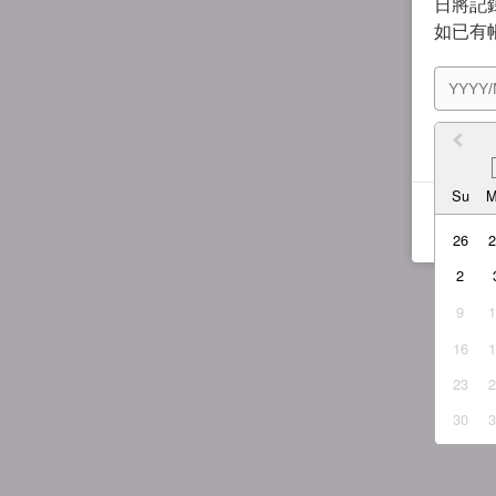
日將記錄
如已有
我同
Su
26
2
9
16
23
30