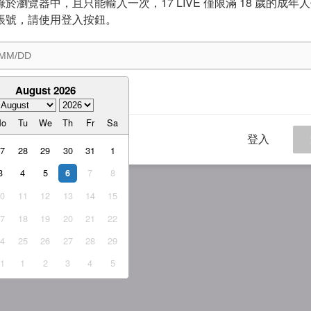
於瀏覽器中，且只能輸入一次，17 LIVE 僅限滿 18 歲的成年
帳號，請使用登入按鈕。
August 2026
意
服務條款
與
隱私權政策
Mo
Tu
We
Th
Fr
Sa
登入
27
28
29
30
31
1
3
4
5
7
8
6
10
11
12
13
14
15
17
18
19
20
21
22
24
25
26
27
28
29
31
1
2
3
4
5