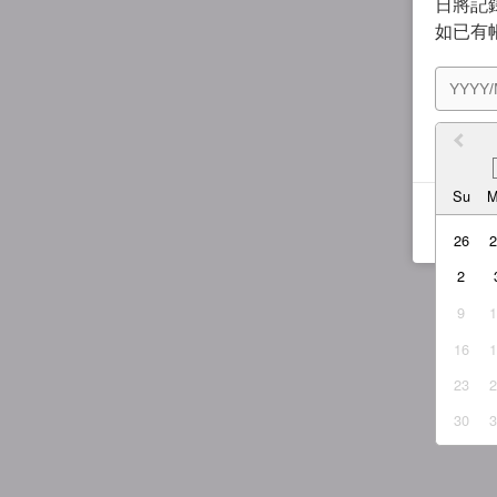
日將記錄
如已有
我同
Su
26
2
9
16
23
30