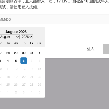
於瀏覽器中，且只能輸入一次，17 LIVE 僅限滿 18 歲的成年
帳號，請使用登入按鈕。
August 2026
意
服務條款
與
隱私權政策
Mo
Tu
We
Th
Fr
Sa
登入
27
28
29
30
31
1
3
4
5
7
8
6
10
11
12
13
14
15
17
18
19
20
21
22
24
25
26
27
28
29
31
1
2
3
4
5