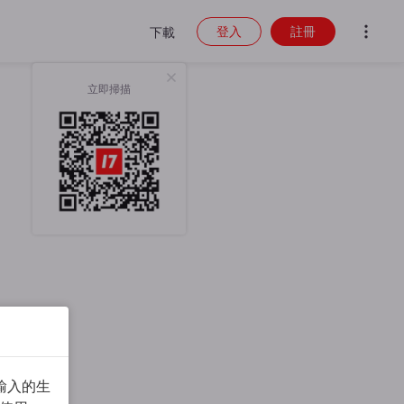
登入
註冊
下載
立即掃描
輸入的生