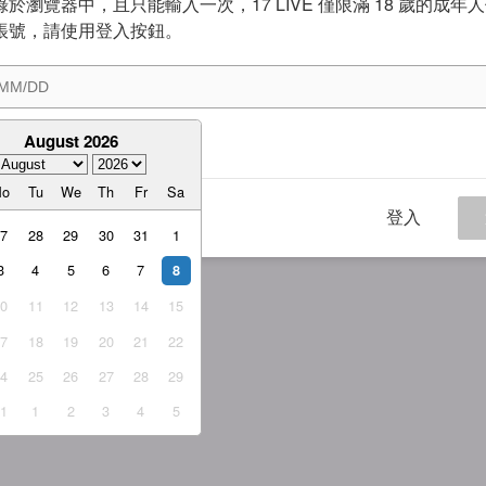
於瀏覽器中，且只能輸入一次，17 LIVE 僅限滿 18 歲的成年
帳號，請使用登入按鈕。
August 2026
意
服務條款
與
隱私權政策
Mo
Tu
We
Th
Fr
Sa
登入
27
28
29
30
31
1
3
4
5
6
7
8
10
11
12
13
14
15
17
18
19
20
21
22
24
25
26
27
28
29
31
1
2
3
4
5