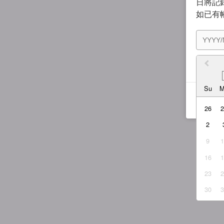
日將記錄
如已有
我同
Su
26
2
9
16
23
30