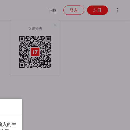
登入
註冊
下載
立即掃描
輸入的生