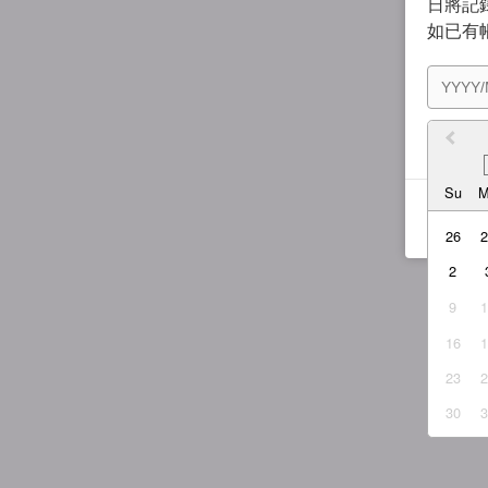
日將記錄
如已有
我同
Su
26
2
9
16
23
30