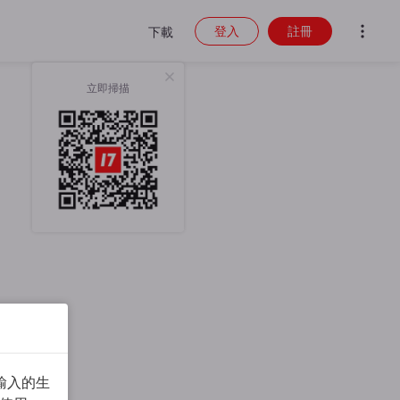
登入
註冊
下載
立即掃描
輸入的生