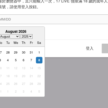
於瀏覽器中，且只能輸入一次，17 LIVE 僅限滿 18 歲的成年
帳號，請使用登入按鈕。
August 2026
意
服務條款
與
隱私權政策
Mo
Tu
We
Th
Fr
Sa
登入
27
28
29
30
31
1
3
4
5
6
7
8
10
11
12
13
14
15
17
18
19
20
21
22
24
25
26
27
28
29
31
1
2
3
4
5