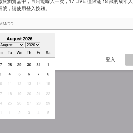
於瀏覽器中，且只能輸入一次，17 LIVE 僅限滿 18 歲的成年
帳號，請使用登入按鈕。
August 2026
意
服務條款
與
隱私權政策
Mo
Tu
We
Th
Fr
Sa
登入
27
28
29
30
31
1
3
4
5
6
7
8
10
11
12
13
14
15
17
18
19
20
21
22
24
25
26
27
28
29
31
1
2
3
4
5