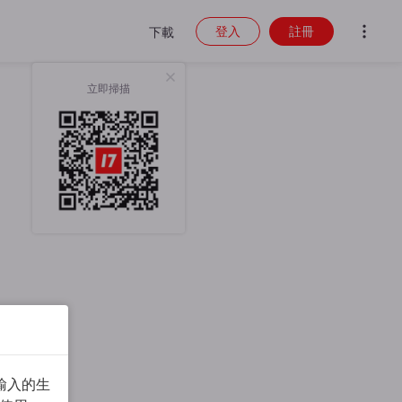
登入
註冊
下載
立即掃描
輸入的生