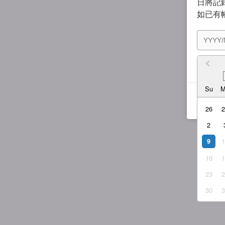
日將記錄
如已有
我同
Su
26
2
9
16
23
30