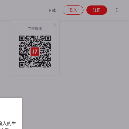
登入
註冊
下載
立即掃描
輸入的生