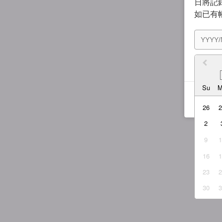
日將記錄
如已有
我同
Su
26
2
9
16
23
30