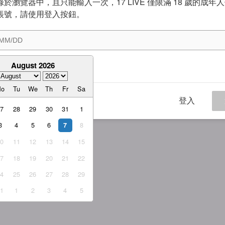
於瀏覽器中，且只能輸入一次，17 LIVE 僅限滿 18 歲的成年
帳號，請使用登入按鈕。
August 2026
意
服務條款
與
隱私權政策
Mo
Tu
We
Th
Fr
Sa
登入
27
28
29
30
31
1
3
4
5
6
8
7
10
11
12
13
14
15
17
18
19
20
21
22
24
25
26
27
28
29
31
1
2
3
4
5