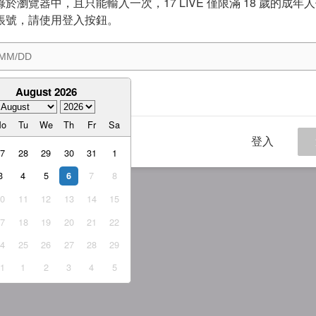
於瀏覽器中，且只能輸入一次，17 LIVE 僅限滿 18 歲的成年
帳號，請使用登入按鈕。
August 2026
意
服務條款
與
隱私權政策
Mo
Tu
We
Th
Fr
Sa
登入
27
28
29
30
31
1
3
4
5
7
8
6
10
11
12
13
14
15
17
18
19
20
21
22
24
25
26
27
28
29
31
1
2
3
4
5