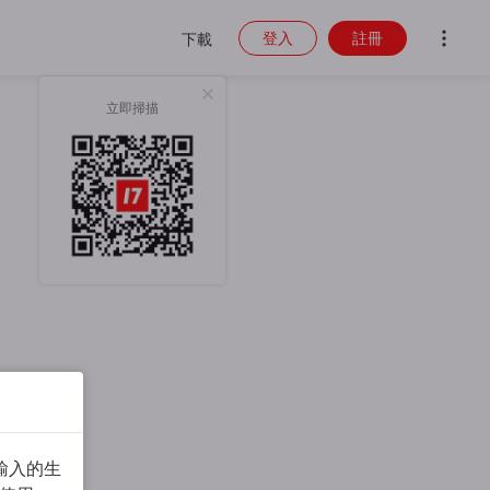
登入
註冊
下載
立即掃描
輸入的生