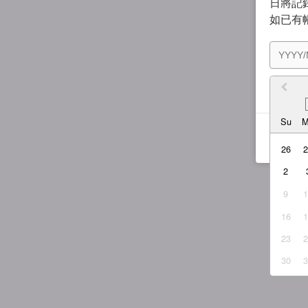
日將記錄
如已有
我同
Su
26
2
9
16
23
30