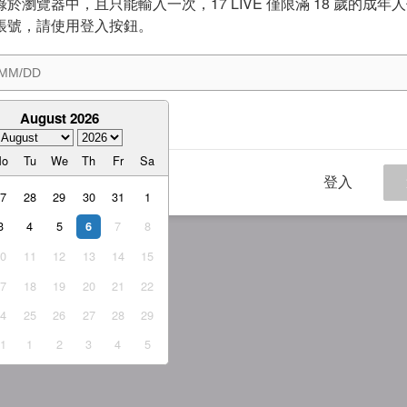
於瀏覽器中，且只能輸入一次，17 LIVE 僅限滿 18 歲的成年
帳號，請使用登入按鈕。
August 2026
意
服務條款
與
隱私權政策
Mo
Tu
We
Th
Fr
Sa
登入
27
28
29
30
31
1
3
4
5
7
8
6
10
11
12
13
14
15
17
18
19
20
21
22
24
25
26
27
28
29
31
1
2
3
4
5