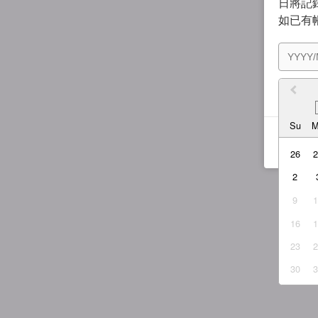
日將記錄
如已有
我同
Su
26
2
9
16
23
30