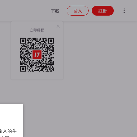
登入
註冊
下載
立即掃描
輸入的生