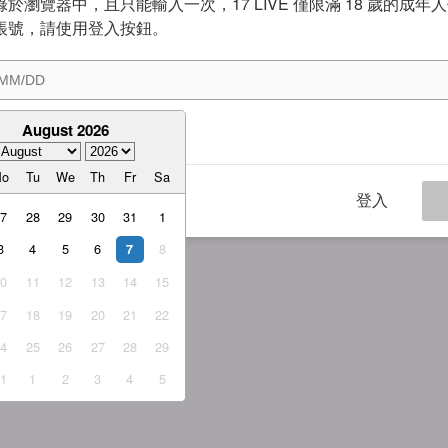
於瀏覽器中，且只能輸入一次，17 LIVE 僅限滿 18 歲的成年
帳號，請使用登入按鈕。
August 2026
意
服務條款
與
隱私權政策
Mo
Tu
We
Th
Fr
Sa
登入
27
28
29
30
31
1
3
4
5
6
8
7
10
11
12
13
14
15
17
18
19
20
21
22
24
25
26
27
28
29
31
1
2
3
4
5