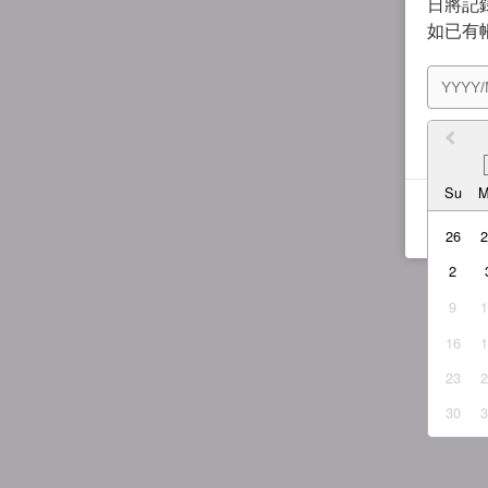
日將記錄
如已有
我同
Su
26
2
9
16
23
30