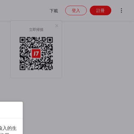
登入
註冊
下載
立即掃描
輸入的生