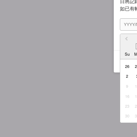
日將記錄
如已有
我同
Su
26
2
9
16
23
30