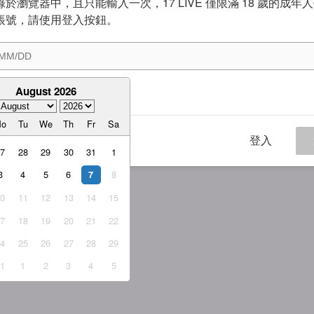
於瀏覽器中，且只能輸入一次，17 LIVE 僅限滿 18 歲的成年
帳號，請使用登入按鈕。
August 2026
意
服務條款
與
隱私權政策
Mo
Tu
We
Th
Fr
Sa
登入
27
28
29
30
31
1
3
4
5
6
8
7
10
11
12
13
14
15
17
18
19
20
21
22
24
25
26
27
28
29
31
1
2
3
4
5