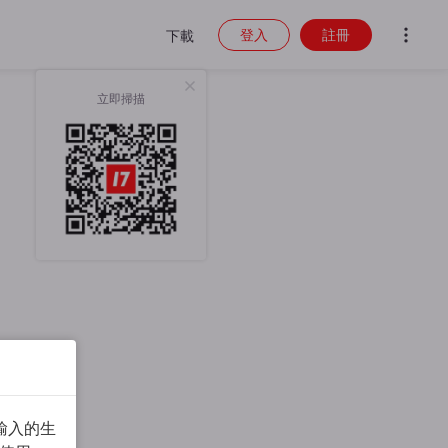
登入
註冊
下載
立即掃描
輸入的生