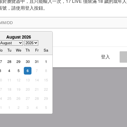
於瀏覽器中，且只能輸入一次，17 LIVE 僅限滿 18 歲的成年
帳號，請使用登入按鈕。
August 2026
意
服務條款
與
隱私權政策
Mo
Tu
We
Th
Fr
Sa
登入
27
28
29
30
31
1
3
4
5
7
8
6
10
11
12
13
14
15
17
18
19
20
21
22
24
25
26
27
28
29
31
1
2
3
4
5