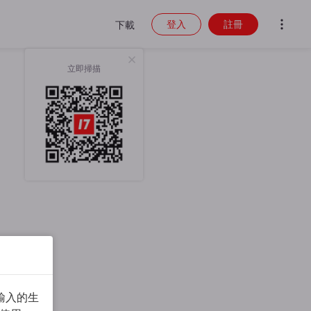
登入
註冊
下載
立即掃描
輸入的生