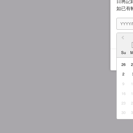
日將記錄
如已有
我同
Su
26
2
9
16
23
30