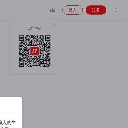
登入
註冊
下載
立即掃描
輸入的生