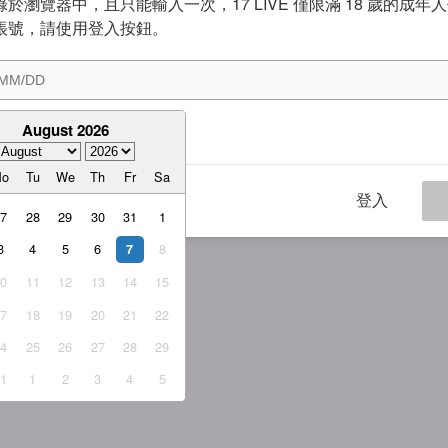
於瀏覽器中，且只能輸入一次，17 LIVE 僅限滿 18 歲的成年
帳號，請使用登入按鈕。
August 2026
意
服務條款
與
隱私權政策
Mo
Tu
We
Th
Fr
Sa
登入
27
28
29
30
31
1
3
4
5
6
8
7
10
11
12
13
14
15
17
18
19
20
21
22
24
25
26
27
28
29
31
1
2
3
4
5