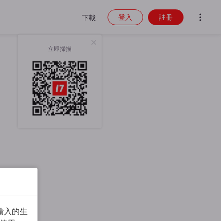
登入
註冊
下載
立即掃描
輸入的生