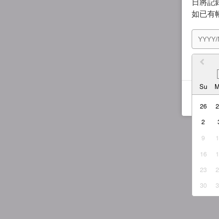
日將記錄
如已有
我同
Su
26
2
9
16
23
30