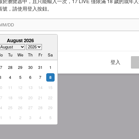
於瀏覽器中，且只能輸入一次，17 LIVE 僅限滿 18 歲的成年
帳號，請使用登入按鈕。
August 2026
意
服務條款
與
隱私權政策
Mo
Tu
We
Th
Fr
Sa
登入
27
28
29
30
31
1
3
4
5
6
7
8
10
11
12
13
14
15
17
18
19
20
21
22
24
25
26
27
28
29
31
1
2
3
4
5