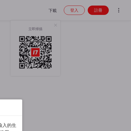
登入
註冊
下載
立即掃描
輸入的生