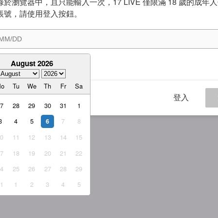
於瀏覽器中，且只能輸入一次，17 LIVE 僅限滿 18 歲的成年
帳號，請使用登入按鈕。
August 2026
意
服務條款
與
隱私權政策
Mo
Tu
We
Th
Fr
Sa
登入
27
28
29
30
31
1
3
4
5
7
8
6
10
11
12
13
14
15
17
18
19
20
21
22
24
25
26
27
28
29
31
1
2
3
4
5