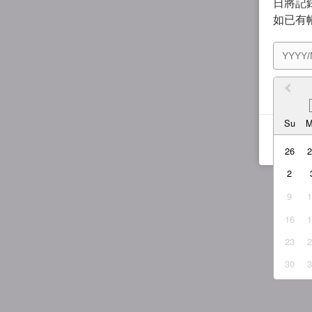
日將記錄
如已有
我同
Su
26
2
9
16
23
30