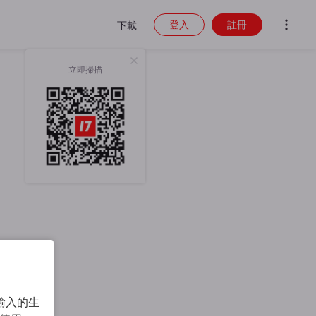
登入
註冊
下載
立即掃描
輸入的生