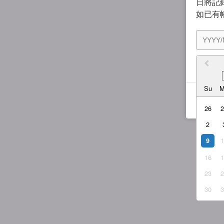
日將記錄
如已有
我同
Su
26
2
9
16
23
30