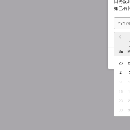
日將記錄
如已有
我同
Su
26
2
9
16
23
30