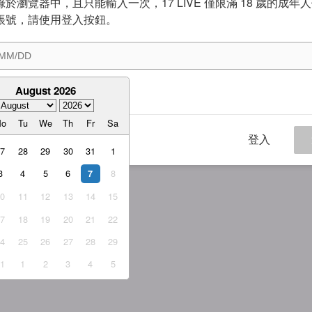
於瀏覽器中，且只能輸入一次，17 LIVE 僅限滿 18 歲的成年
帳號，請使用登入按鈕。
August 2026
意
服務條款
與
隱私權政策
Mo
Tu
We
Th
Fr
Sa
登入
27
28
29
30
31
1
3
4
5
6
8
7
10
11
12
13
14
15
17
18
19
20
21
22
24
25
26
27
28
29
31
1
2
3
4
5