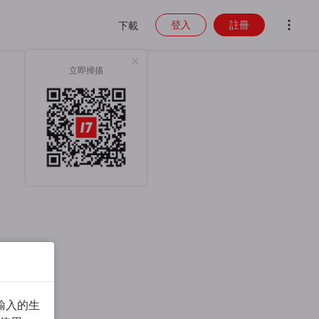
登入
註冊
下載
立即掃描
輸入的生